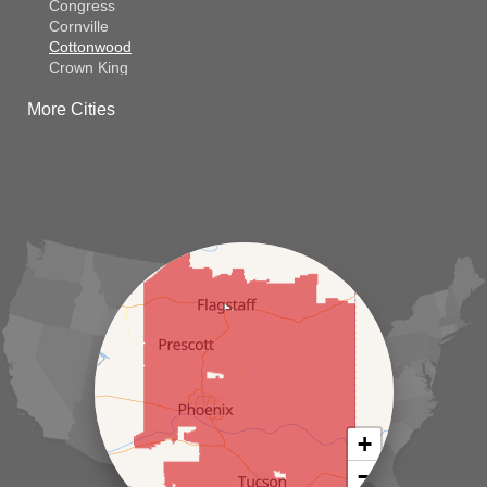
Congress
Cornville
Cottonwood
Crown King
Dateland
More Cities
Dewey
El Mirage
Gila Bend
Glendale
Goodyear
Kirkland
Laveen
Litchfield Park
Luke Air Force Base
Lukeville
Maricopa
Mayer
Morristown
New River
Palo Verde
Paradise Valley
Paulden
+
Peoria
−
Phoenix